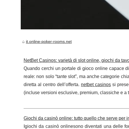
it.online-poker-rooms.net
NetBet Casinos: varietà di slot online, giochi da tavo
Quando cerchi un portale di gioco online capace di 
reale: non solo “tante slot”, ma anche categorie chi
diretta al centro dell’offerta.
netbet casinos
si presen
(incluse versioni esclusive, premium, classiche e a 
Giochi da casinò online: tutto quello che serve per i
Igiochi da casinò onlinesono diventati una delle for